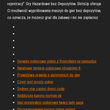
rejestracji". Gry Hazardowe bez Depozytów. SlotsUp oferuje
Ci możliwość wypróbowania maszyn do gier bez depozytów,
co oznacza, że możesz grać dla zabawy i nic nie zapłacisz.
Serwisy pokerowe online z freerollami na pieniądze
Światowe turnieje pokerowe streaming fr
Prawdziwa prawda o automatach do gier
Czym jest prosty poker
Sydney star casino dress code
Najbliższe kasyno norman ok
Igor presnyakov pokerowa twarz lady gaga
Oprogramowanie kasyna online netent