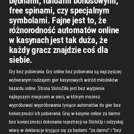
bębnami, rundami bonusowymi,
free spinami, czy specjalnym
symbolami. Fajne jest to, że
różnorodność automatów online
w kasynach jest tak duża, że
każdy gracz znajdzie coś dla
siebie.
Gry bez pobierania. Gry online bez pobierania są najczęściej
wybieranym rodzajem gier kasynowych wśród miłośników
hazardu online. Strona SlotoZilla jest bez wątpienia
najlepszym miejscem w sieci, w którym możesz
wypróbować wypróbowania tysiące automatów do gier bez
konieczności ich pobierania. Graj w kasynie online za darmo
bez konieczności dokonania rejestracji na SlotsUp i odzyskaj
wiarę w deklaracje kryjące się za hasłami: "za darmo" i "bez