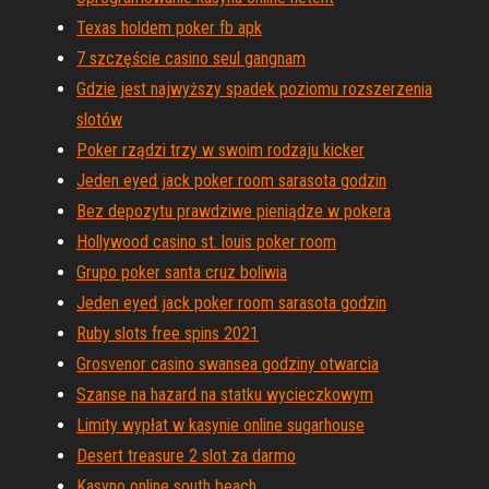
Texas holdem poker fb apk
7 szczęście casino seul gangnam
Gdzie jest najwyższy spadek poziomu rozszerzenia
slotów
Poker rządzi trzy w swoim rodzaju kicker
Jeden eyed jack poker room sarasota godzin
Bez depozytu prawdziwe pieniądze w pokera
Hollywood casino st. louis poker room
Grupo poker santa cruz boliwia
Jeden eyed jack poker room sarasota godzin
Ruby slots free spins 2021
Grosvenor casino swansea godziny otwarcia
Szanse na hazard na statku wycieczkowym
Limity wypłat w kasynie online sugarhouse
Desert treasure 2 slot za darmo
Kasyno online south beach