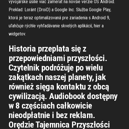
vývojárske úsilie viac zamerať na novšie verzie OS Android.
Preklad: Loránt (DroiD) a Google Inc. Služba Google Play,
ktorá je teraz optimalizovaná pre zariadenia s Android 9,
uľahčuje rýchle vyhľadávanie skvelých aplikácií, hier a
widgetov.
Historia przeplata się z
przepowiedniami przyszłości.
Czytelnik podróżuje po wielu
zakątkach naszej planety, jak
również sięga kontaktu z obcą
cywilizacją. Audiobook dostępny
w 8 częściach całkowicie
nieodpłatnie i bez reklam.
Orędzie Tajemnica Przyszłości