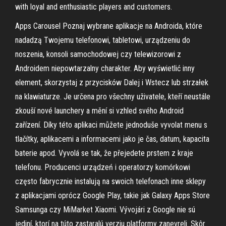
with loyal and enthusiastic players and customers.
Apps Carousel Poznaj wybrane aplikacje na Androida, które
nadadzą Twojemu telefonowi, tabletowi, urządzeniu do
noszenia, konsoli samochodowej czy telewizorowi z
Androidem niepowtarzalny charakter. Aby wyświetlić inny
element, skorzystaj z przycisków Dalej i Wstecz lub strzałek
na klawiaturze. Je určena pro všechny uživatele, kteří neustále
zkouší nové launchery a mění si vzhled svého Android
zařízení. Díky této aplikaci můžete jednoduše vyvolat menu s
tlačítky, aplikacemi a informacemi jako je čas, datum, kapacita
baterie apod. Vyvolá se tak, že přejedete prstem z kraje
telefonu. Producenci urządzeń i operatorzy komórkowi
często fabrycznie instalują na swoich telefonach inne sklepy
z aplikacjami oprócz Google Play, takie jak Galaxy Apps Store
Samsunga czy MiMarket Xiaomi. Vývojári z Google nie sú
jediní, ktorí na túto zastaralú verziu platformy zanevreli. Skôr