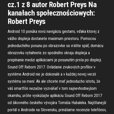
cz.1 z 8 autor Robert Preys Na
kanałach społecznościowych:
Robert Preys
Android 10 ponúka novú navigáciu gestami, vďaka ktorej z
vášho displeja dostanete maximum priestoru. Pomocou
jednoduchého posunu po obrazovke sa vrátite späť, domácu
obrazovku vytiahnete zo spodného okraju displeja a
prepínanie medzi aplikáciami je posunutím prsta po displeji.
Sound Off Reborn 2017. Ovládanie zvukových profilov v
systéme Android nie je dokonalé a v každej novej verzii
systému sa mení. Ak ale chcete mať jednoducho istotu, že
váš smartfón nezačne vyzváňať v tom najnevhodnejšom
okamihu, určite vyskúšajte aplikáciu Sound Off Reborn 2017
od šikovného českého vývojára Tomáša Hubaleka. Najčítanejší
portál o Androide na Slovensku, prinášame recenzie telefónov,