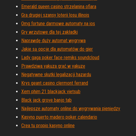
Emerald queen casino strzelanina ofiara
Gra drugiej szansy loterii losu illinois
Omg fortune darmowe automaty na ios
Gry wrzutowe dla tej zakładki
Naprawdę duży automat wygrywa
Jakie są opcje dla automatów do gier
Lady gaga poker face remiks soundcloud
Prawdziwa yakuza grać w yakuzę
Negatywne skutki legalizacji hazardu
Krys geant casino clermont ferrand
Xem phim 21 blackjack vietsub
Black jack grove banjo tab
Najlepsze automaty online do wygrywania pieniędzy
Kasyno puerto madero poker calendario
Crea tu propio kasyno online