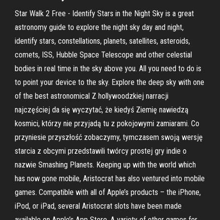
Star Walk 2 Free - Identify Stars in the Night Sky is a great
astronomy guide to explore the night sky day and night,
identify stars, constellations, planets, satellites, asteroids,
comets, ISS, Hubble Space Telescope and other celestial
bodies in real time in the sky above you. All you need to do is
to point your device to the sky. Explore the deep sky with one
of the best astronomical Z hollywoodzkiej narracji
najczęściej da się wyczytać, że kiedyś Ziemię nawiedzą
kosmici, którzy nie przyjadą tu z pokojowymi zamiarami. Co
przyniesie przyszłość zobaczymy, tymczasem swoją wersję
starcia z obcymi przedstawili twórcy prostej gry indie o
nazwie Smashing Planets. Keeping up with the world which
has now gone mobile, Aristocrat has also ventured into mobile
games. Compatible with all of Apple’s products – the iPhone,
iPod, or iPad, several Aristocrat slots have been made
available on Apple’s App Store. A variety of other games for