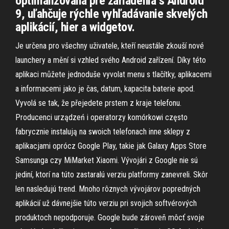
optimalizovaná pre zariadenia s Android
9, uľahčuje rýchle vyhľadávanie skvelých
aplikácií, hier a widgetov.
Je určena pro všechny uživatele, kteří neustále zkouší nové
launchery a mění si vzhled svého Android zařízení. Díky této
aplikaci můžete jednoduše vyvolat menu s tlačítky, aplikacemi
a informacemi jako je čas, datum, kapacita baterie apod.
Vyvolá se tak, že přejedete prstem z kraje telefonu.
Producenci urządzeń i operatorzy komórkowi często
fabrycznie instalują na swoich telefonach inne sklepy z
aplikacjami oprócz Google Play, takie jak Galaxy Apps Store
Samsunga czy MiMarket Xiaomi. Vývojári z Google nie sú
jediní, ktorí na túto zastaralú verziu platformy zanevreli. Skôr
len nasledujú trend. Mnoho rôznych vývojárov popredných
aplikácií už dávnejšie túto verziu pri svojich softvérových
produktoch nepodporuje. Google bude zároveň môcť svoje