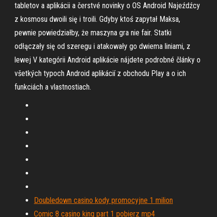
tabletov a aplikácii a čerstvé novinky o OS Android Najeźdźcy
z kosmosu dwoili się i troili. Gdyby ktoś zapytał Maksa,
pewnie powiedziałby, że maszyna gra nie fair. Statki
odłączały się od szeregu i atakowały go dwiema liniami, z
lewej V kategórii Android aplikácie nájdete podrobné články o
všetkých typoch Android aplikácií z obchodu Play a o ich
funkciách a vlastnostiach.
Doubledown casino kody promocyjne 1 milion
Comic 8 casino king part 1 pobierz mp4