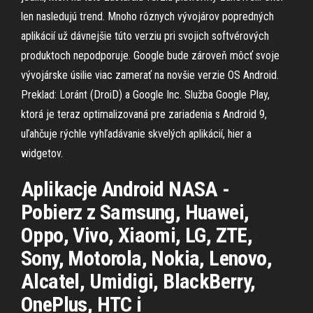
len nasledujú trend. Mnoho rôznych vývojárov popredných
aplikácií už dávnejšie túto verziu pri svojich softvérových
produktoch nepodporuje. Google bude zároveň môcť svoje
vývojárske úsilie viac zamerať na novšie verzie OS Android.
Preklad: Loránt (DroiD) a Google Inc. Služba Google Play,
ktorá je teraz optimalizovaná pre zariadenia s Android 9,
uľahčuje rýchle vyhľadávanie skvelých aplikácií, hier a
widgetov.
Aplikacje Android NASA -
Pobierz z Samsung, Huawei,
Oppo, Vivo, Xiaomi, LG, ZTE,
Sony, Motorola, Nokia, Lenovo,
Alcatel, Umidigi, BlackBerry,
OnePlus, HTC i