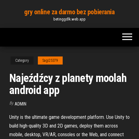
Skip
gry online za darmo bez pobierania
to
betinggdlk.web.app
the
content
Category
Sagi25379
Najeźdźcy z planety moolah
android app
By
ADMIN
Unity is the ultimate game development platform. Use Unity to
build high-quality 3D and 2D games, deploy them across
mobile, desktop, VR/AR, consoles or the Web, and connect